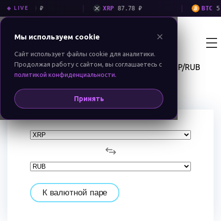
|
|
C
3 759 ₽
XRP
87.78 ₽
BTC
5 403
◈ LIVE
×
Мы используем cookie
Екатеринбург
BIT MONEY
GROUP
RU
EN
Сайт использует файлы cookie для аналитики.
Продолжая работу с сайтом, вы соглашаетесь с
XRP/RUB
Обменник криптовалют BitMoney
Котировки
политикой конфиденциальности
.
Конвертация XRP/RUB
Принять
К валютной паре