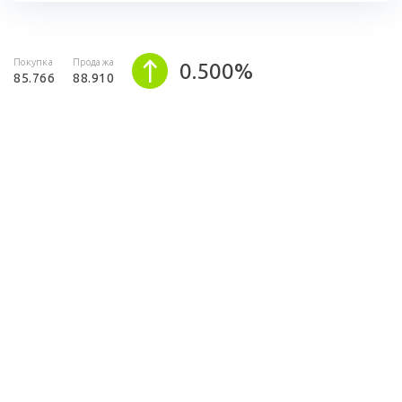
Покупка
Продажа
0.500%
85.766
88.910