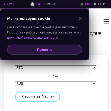
|
|
₽
LTC
3 891 ₽
XRP
88.41 ₽
◈ LIVE
×
Мы используем cookie
Екатеринбург
BIT MONEY
GROUP
RU
EN
Сайт использует файлы cookie для аналитики.
Продолжая работу с сайтом, вы соглашаетесь с
BTC/RUB
Обменник криптовалют BitMoney
Котировки
политикой конфиденциальности
.
Конвертация BTC/RUB
Принять
К валютной паре