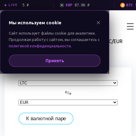
|
|
LTC
3 775 ₽
XRP
87.96 ₽
BTC
5 3
◈ LIVE
×
Мы используем cookie
Екатеринбург
BIT MONEY
GROUP
RU
EN
Сайт использует файлы cookie для аналитики.
Продолжая работу с сайтом, вы соглашаетесь с
LTC/EUR
Обменник криптовалют BitMoney
Котировки
политикой конфиденциальности
.
Конвертация LTC/EUR
Принять
К валютной паре