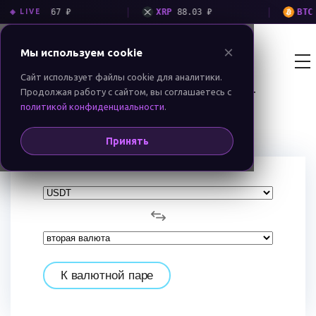
|
|
LTC
3 867 ₽
XRP
88.03 ₽
BTC
5 
◈ LIVE
×
Мы используем cookie
Екатеринбург
BIT MONEY
GROUP
RU
EN
Сайт использует файлы cookie для аналитики.
Продолжая работу с сайтом, вы соглашаетесь с
USDT
Обменник криптовалют BitMoney
Валюты
политикой конфиденциальности
.
Конвертация USDT
Принять
К валютной паре