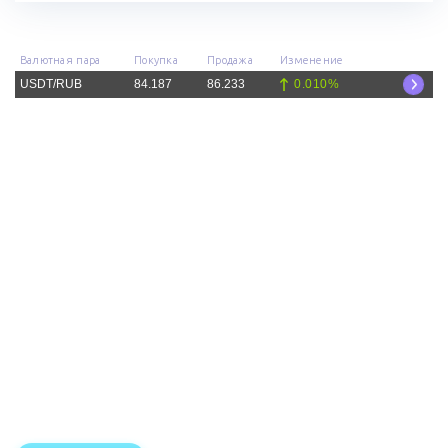
Валютная пара
Покупка
Продажа
Изменение
0.010%
USDT/RUB
84.187
86.233